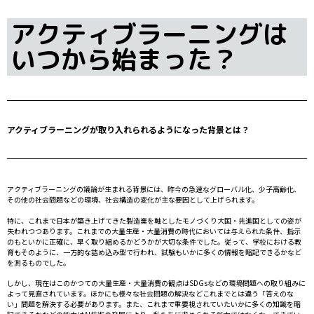
アクティブラーニングは
いつから始まった？
アクティブラーニングが取り入れられるようになった背景とは？
アクティブラーニングの議論が生まれる背景には、昨今の急速なグローバル化、少子高齢化、
その他の社会問題などの環境、社会構造の変化が主な要因として上げられます。
特に、これまで日本が築き上げてきた製造業を軸としたモノづくり大国・先進国としての姿が
失われつつあります。これまでの大量生産・大量消費の時代においては与えられた条件、指示
のもといかに正確に、早く取り組めるかどうかが大切な条件でした。従って、学校における教
育もそのように、一方的な詰め込み型で行われ、試験もいかに多くの情報を暗記できるかなど
を測るものでした。
しかし、現在はこのかつての大量生産・大量消費の観点はSDGsなどの環境問題への取り組みに
よって見直されています。ほかにも様々な社会問題の解決などこれまでとは違う「答えのな
い」問題を解決する必要があります。また、これまで重要視されていたいかに多くの知識を暗