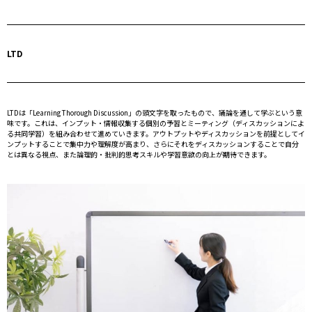
LTD
LTDは「Learning Thorough Discussion」の頭文字を取ったもので、議論を通して学ぶという意
味です。これは、インプット・情報収集する個別の予習とミーティング（ディスカッションによ
る共同学習）を組み合わせて進めていきます。アウトプットやディスカッションを前提としてイ
ンプットすることで集中力や理解度が高まり、さらにそれをディスカッションすることで自分
とは異なる視点、また論理的・批判的思考スキルや学習意欲の向上が期待できます。