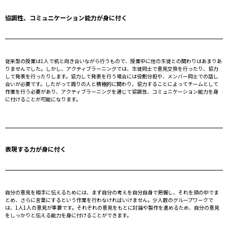
協調性、コミュニケーション能力が身に付く
従来型の授業は1人で机と向き合いながら行うもので、授業中に他の生徒との関わりはあまりあ
りませんでした。しかし、アクティブラーニングでは、生徒同士で意見交換を行ったり、協力
して発表を行ったりします。協力して発表を行う場合には役割分担や、メンバー同士での話し
合いが必要です。したがって周りの人と積極的に関わり、協力することによってチームとして
作業を行う必要があり、アクティブラーニングを通じて協調性、コミュニケーション能力を身
に付けることが可能になります。
表現する力が身に付く
自分の意見を相手に伝えるためには、まず自分の考えを自分自身で把握し、それを頭の中でま
とめ、さらに言葉にするという作業を行わなければいけません。少人数のグループワークで
は、1人1人の意見が重要です。それぞれの意見をもとに討論や製作を進めるため、自分の意見
をしっかりと伝える能力を身に付けることができます。