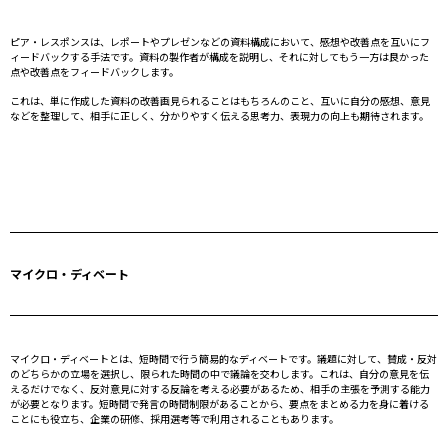
ピア・レスポンスは、レポートやプレゼンなどの資料構成において、感想や改善点を互いにフ
ィードバックする手法です。資料の製作者が構成を説明し、それに対してもう一方は良かった
点や改善点をフィードバックします。
これは、単に作成した資料の改善画見られることはもちろんのこと、互いに自分の感想、意見
などを整理して、相手に正しく、分かりやすく伝える思考力、表現力の向上も期待されます。
マイクロ・ディベート
マイクロ・ディベートとは、短時間で行う簡易的なディベートです。議題に対して、賛成・反対
のどちらかの立場を選択し、限られた時間の中で議論を交わします。これは、自分の意見を伝
えるだけでなく、反対意見に対する反論を考える必要があるため、相手の主張を予測する能力
が必要となります。短時間で発言の時間制限があることから、要点をまとめる力を身に着ける
ことにも役立ち、企業の研修、採用選考等で利用されることもあります。