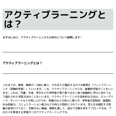
アクティブラーニングと
は？
まずはじめに、アクティブラーニングとは何かについて説明します！
アクティブラーニングとは？
これまでの、教員、教師が一方的に教え、それをただ暗記するだけの教育を「パッシブラーニ
ング（受動的学習）」といいます。一方、アクティブラーニングとは、能動的学習のことをいい
ます。これは、児童、生徒、学生などの学修者が受け身ではなく自ら能動的に学びに向かうよ
う設計された学習方法のことをいいます。アクティブラーニングの具体的な方法は、グループワ
ーク、ディベートなどが例に上げられ、知識力などの向上に限らず、学修者の認知的、倫理的、
社会的能力、コミュニケーション能力などの向上が目的とされています。答えを丸暗記する知
識の習得だけでなく、正解のない議論、課題を通して、自分で正解を探すアプローチ方法、プ
ロセスを重視する学習がこのアクティブラーニングです。