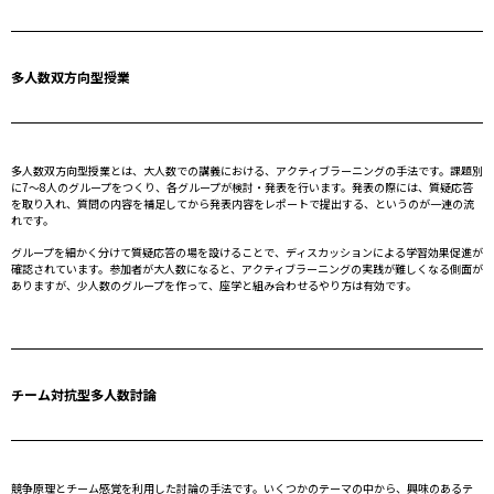
多人数双方向型授業
多人数双方向型授業とは、大人数での講義における、アクティブラーニングの手法です。課題別
に7～8人のグループをつくり、各グループが検討・発表を行います。発表の際には、質疑応答
を取り入れ、質問の内容を補足してから発表内容をレポートで提出する、というのが一連の流
れです。
グループを細かく分けて質疑応答の場を設けることで、ディスカッションによる学習効果促進が
確認されています。参加者が大人数になると、アクティブラーニングの実践が難しくなる側面が
ありますが、少人数のグループを作って、座学と組み合わせるやり方は有効です。
チーム対抗型多人数討論
競争原理とチーム感覚を利用した討論の手法です。いくつかのテーマの中から、興味のあるテ