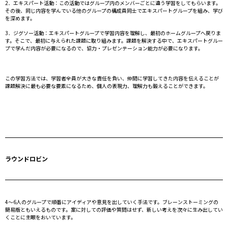
2．エキスパート活動：この活動ではグループ内のメンバーごとに違う学習をしてもらいます。
その後、同じ内容を学んでいる他のグループの構成員同士でエキスパートグループを組み、学び
を深めます。
3．ジグソー活動：エキスパートグループで学習内容を理解し、最初のホームグループへ戻りま
す。そこで、最初に与えられた課題に取り組みます。課題を解決する中で、エキスパートグルー
プで学んだ内容が必要になるので、協力・プレゼンテーション能力が必要になります。
この学習方法では、学習者全員が大きな責任を負い、仲間に学習してきた内容を伝えることが
課題解決に最も必要な要素になるため、個人の表現力、理解力も鍛えることができます。
ラウンドロビン
4～6人のグループで順番にアイディアや意見を出していく手法です。ブレーンストーミングの
簡易版ともいえるものです。案に対しての評価や質問はせず、新しい考えを次々に生み出してい
くことに主眼をおいています。