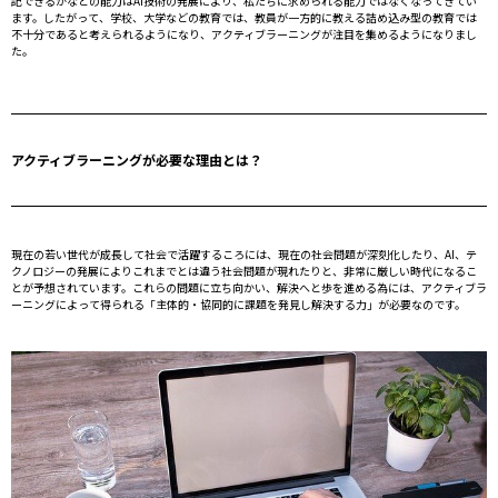
記できるかなどの能力はAI技術の発展により、私たちに求められる能力ではなくなってきてい
ます。したがって、学校、大学などの教育では、教員が一方的に教える詰め込み型の教育では
不十分であると考えられるようになり、アクティブラーニングが注目を集めるようになりまし
た。
アクティブラーニングが必要な理由とは？
現在の若い世代が成長して社会で活躍するころには、現在の社会問題が深刻化したり、AI、テ
クノロジーの発展によりこれまでとは違う社会問題が現れたりと、非常に厳しい時代になるこ
とが予想されています。これらの問題に立ち向かい、解決へと歩を進める為には、アクティブラ
ーニングによって得られる「主体的・協同的に課題を発見し解決する力」が必要なのです。