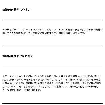
知識の定着がしやすい
アクティブラーニングではインプットではなく、アウトプットを行う学習です。これまで自分が
学んできた知識を駆使して、問題解決を目指すため、知識が定着しやすいです。
課題発見能力が身に付く
アクティブラーニングでは単に与えられた課題について考えるのではなく、生徒自ら課題を発
見し、解決するための方法を考える必要があります。また、その課題には答えが無いものも含
まれます。そのため、課題解決の過程でどのようにすれば上手く行くのか、よりよい解決策は
ないのかという考えを深めることができます。この活動によって課題発見能力、課題解決能
力、論理的思考能力が身に付きます。